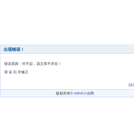
出现错误！
错误原因：对不起，该文章不存在！
请
返 回
并修正
[
关
版权所有©
m9n6小说网