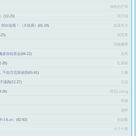
深秋的芒草
上）
(12-25)
四月喵
……阿尔宙斯！（大结局）
(01-19)
血落天方
-25)
相思夜
风晓樱寒
邀参加拍卖会
(04-22)
吴良
2-28)
红扇客
，千劫万厄英雄胆
(01-01)
六桑
公子逃跑
(12-27)
云追
3-26)
润玉Ludwig
雨濛
谜样
o1⒏аrt」
(02-02)
剑如蛟
大了个萱