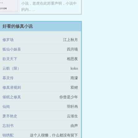
小说，老虎在此郑重声明，小说中
的内... ...
好看的修真小说
修罗场
江上秋月
狐仙小妺喜
四月喵
欲灵天下
相思夜
云舫（限）
koko
慕灵传
雨濛
修真潜规则
双鲤
催眠之修真
你曾是少年
仙炖
羽轩冉
萧齐艳史
云渐生
忘别书
由声
锦绣配
这个人很懒，什么都没有留下