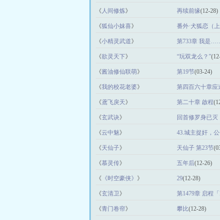
《
人间修炼
》
再续前缘
(12-28)
《
狐仙小妺喜
》
番外·犬狐恋（
《
小精灵武道
》
第733章 我是
《
欲灵天下
》
“玩双龙么？”
(12
《
酱油修仙联萌
》
第19节
(03-24)
《
我的校花老婆
》
第四百六十章应
《
鳶飞戾天
》
第二十章 啟程
(1
《
玄武诀
》
回首修罗身已灭
《
云中魅
》
43.城主捉奸，
《
天仙子
》
天仙子 第23节
(0
《
慕灵传
》
五年后
(12-26)
《
《时空豪侠》
》
29
(12-28)
《
玄清卫
》
第1479章 启程「Р
《
青门卷帘
》
攀比
(12-28)