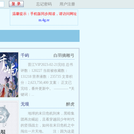
忘记密码
用户注册
温馨提示：手机版同步阅读，请访问网址
m.4g.re
千屿
白羽摘雕弓
晋江VIP2023-02-21完结 总书
评数：120227 当前被收藏数：
131218 营养液数：235735 文章积
分：2,623,750,400 文案： 正文已
完结，番外更新中。 ———— *关
键词：...
无垠
醉虎
地球的末日危机到来，黑暗集
团再次崛起，且看穿越回少年时代
的坚强战士，如何在末日危机之中
闯出一片天地。 注：因为这是