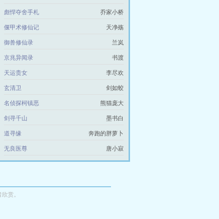
彪悍夺舍手札
乔家小桥
偃甲术修仙记
天净殇
御兽修仙录
兰岚
京兆异闻录
书渡
天运贵女
李尽欢
玄清卫
剑如蛟
名侦探柯镇恶
熊猫庞大
剑寻千山
墨书白
道寻缘
奔跑的胖萝卜
无良医尊
唐小寂
者欣赏。