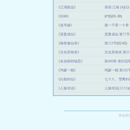
《
江湖路远
》
录四 江南 (8)
(12
《
剑神
》
妒恨
(01-30)
《
道寻缘
》
第一千零一十章
《
宠妻成仙
》
宠妻成仙 第71节
《
御兽修仙录
》
第123节
(02-02)
《
京兆异闻录
》
京兆异闻录 第5
《
名侦探柯镇恶
》
第469章 请封
《
鸿蒙一顾
》
鸿蒙一顾 第102
《
白痴剑仙
》
七十八、雪鹰剑
《
人族传说
》
人族传说(12/13)
本站所