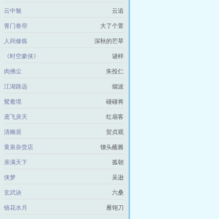
云中魅
云追
青门卷帘
大了个萱
人间修炼
深秋的芒草
《时空豪侠》
谜样
肉拂尘
朱投仁
江湖路远
烟波
鸳鸯境
碰碰将
鳶飞戾天
红扇客
清幽居
贺贞观
黄泉杂货店
馒头蘸酱
亲满天下
孤朝
侠梦
吴逊
玄武诀
六桑
镜花水月
雁翎刀