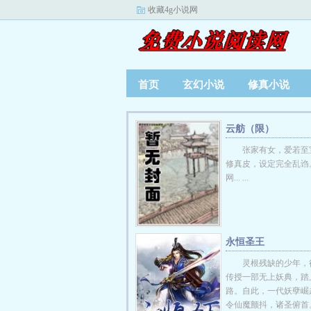
收藏4g小说网
首页
玄幻小说
修真小说
云舫（限）
张家有女，爱若至
修真皮，设定完全乱诌
网... ...
永恒圣王
灵根残缺的少年，
传授一部无上妖典，踏
路。自此，一代妖孽崛
令仙魔颤抖，诸圣俯首。...