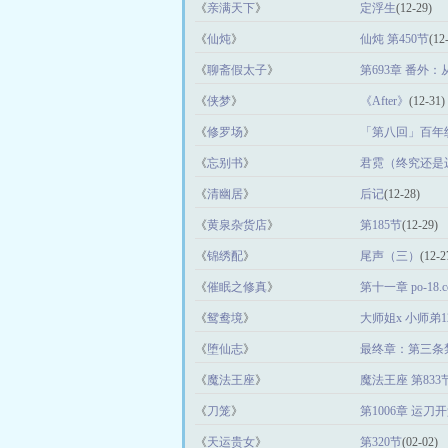
《
亲满天下
》
定浮生
(12-29)
《
仙炖
》
仙炖 第450节
(12
《
聊斋假太子
》
第693章 番外
《
侠梦
》
《After》
(12-31)
《
修罗场
》
「第八回」百年
《
忘别书
》
君霓（终究还是
《
清幽居
》
后记
(12-28)
《
黄泉杂货店
》
第185节
(12-29)
《
锦绣配
》
尾声（三）
(12-2
《
催眠之修真
》
第十一章 po-18.c
《
鸳鸯境
》
大师姐x 小师弟
《
堕仙志
》
最终章：第三条
《
魔法王座
》
魔法王座 第833
《
刀笼
》
第1006章 运刀开
《
天运贵女
》
第320节
(02-02)