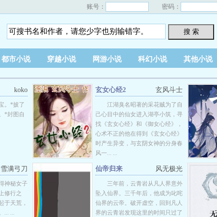
账号：
密码：
搜 索
都市小说
穿越小说
网游小说
科幻小说
其他小说
koko
玄女心经2
玄风斗士
宝。*披了
江湖臭名昭著的采花贼为了自
。*封图自
己心目中的仙女进入湖亭小筑，寻
找《玄女心经》和《御女心经》，
心术不正的他在得到《玄女心经》
时产生异变，与玄阴女神的分身春
风一... ...
雪满弓刀
仙帝归来
风无极光
得神秘女子
三年前，云青岩从凡人界意外
上修行之
坠入仙界。三千年后，他成为叱咤
起于天荒，
仙界的云帝。破开虚空，回到凡人
 ...
界的云青岩发现这里的时间只过了