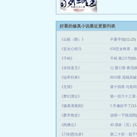
好看的修真小说最近更新列表
《
云舫（限）
》
不要手指
(12-25)
《
玄女心经2
》
658玄女终章，
《
千屿
》
千屿 第221节
(01
《
永恒圣王
》
12.第12章 夜话
(
《
仙帝归来
》
0024章 花钱买
《
无垠
》
第十四章 与美同
《
梦幻湮尘
》
第一百六十三章
《
修真潜规则
》
5.不修好不了
(12
《
萧齐艳史
》
说明一下情况吧
《
肉拂尘
》
40.清欢（完）
(1
《
刀剑恩仇录
》
第二十折：划下