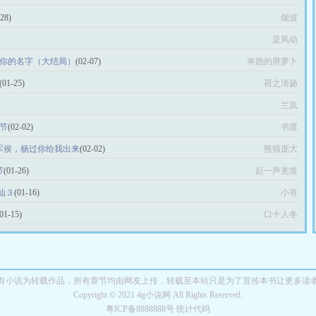
-28)
烟波
是风动
 你的名字（大结局）
(02-07)
奔跑的胖萝卜
(01-25)
荷之清扬
兰岚
1节
(02-02)
书渡
冠军侯，杨过你给我出来
(02-02)
熊猫庞大
节
(01-26)
起一声羌笛
仙３
(01-16)
小哥
(01-15)
口十人冬
有小说为转载作品，所有章节均由网友上传，转载至本站只是为了宣传本书让更多读
Copyright © 2021 4g小说网 All Rights Reserved.
粤ICP备8888888号 统计代码