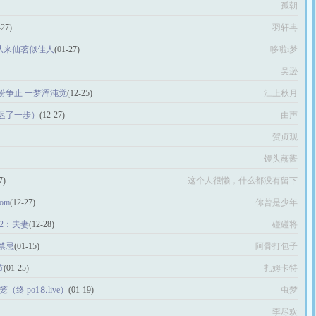
孤朝
-27)
羽轩冉
：从来仙茗似佳人
(01-27)
哆啦i梦
吴逊
纷争止 一梦浑沌觉
(12-25)
江上秋月
迟了一步）
(12-27)
由声
贺贞观
馒头蘸酱
7)
这个人很懒，什么都没有留下
om
(12-27)
你曾是少年
12：夫妻
(12-28)
碰碰将
禁忌
(01-15)
阿骨打包子
节
(01-25)
扎姆卡特
笼（终 po1⒏live）
(01-19)
虫梦
李尽欢