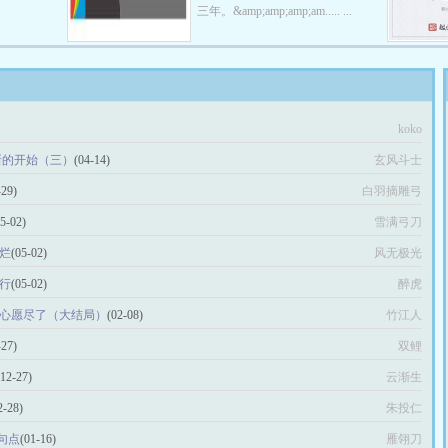
三年。&amp;amp;amp;am..... ...
koko
新的开始（三）
(04-14)
玄风斗士
-29)
白羽摘雕弓
05-02)
雪满弓刀
破烂
(05-02)
风无极光
行
(05-02)
醉虎
 心愿尽了（大结局）
(02-08)
竹江人
-27)
双鲤
(12-27)
云渐生
2-28)
朱投仁
句点
(01-16)
雁翎刀