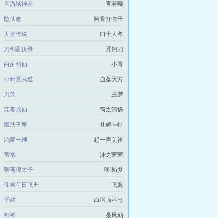
天游域神差
言若曦
堕仙志
阿骨打包子
人族传说
口十人冬
刀剑恩仇录
雁翎刀
白痴剑仙
小哥
小精灵武道
血落天方
刀笼
虫梦
宠妻成仙
荷之清扬
魔法王座
扎姆卡特
鸿蒙一顾
起一声羌笛
萤祸
沫之茜茜
聊斋假太子
哆啦i梦
仙君何日飞升
飞翼
千屿
白羽摘雕弓
剑神
是风动