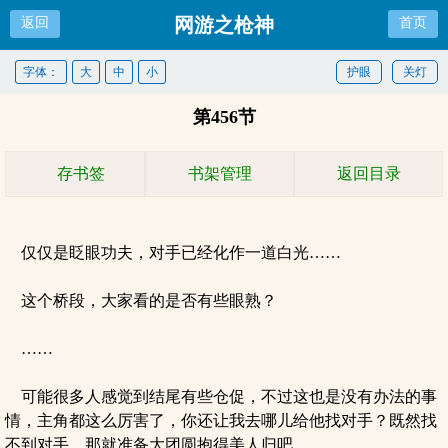
网游之枪神
返回
首页
字体：
大
中
小
护眼
关灯
第456节
存书签
书架管理
返回目录
仅仅是眨眼功夫，对手已经化作一道白光……
这个桥段，大家看的是否有些眼熟？
……
可能很多人感觉到结尾有些仓促，不过这也是没有办法的事
情，主角都这么厉害了，你还让我去哪儿给他找对手？既然找
不到对手，那就准备大团圆抱得美人归吧。