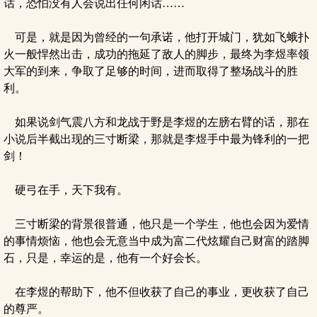
话，恐怕没有人会说出任何闲话……
可是，就是因为曾经的一句承诺，他打开城门，犹如飞蛾扑
火一般悍然出击，成功的拖延了敌人的脚步，最终为李煜率领
大军的到来，争取了足够的时间，进而取得了整场战斗的胜
利。
如果说剑气震八方和龙战于野是李煜的左膀右臂的话，那在
小说后半截出现的三寸断梁，那就是李煜手中最为锋利的一把
剑！
硬弓在手，天下我有。
三寸断梁的背景很普通，他只是一个学生，他也会因为爱情
的事情烦恼，他也会无意当中成为富二代炫耀自己财富的踏脚
石，只是，幸运的是，他有一个好会长。
在李煜的帮助下，他不但收获了自己的事业，更收获了自己
的尊严。