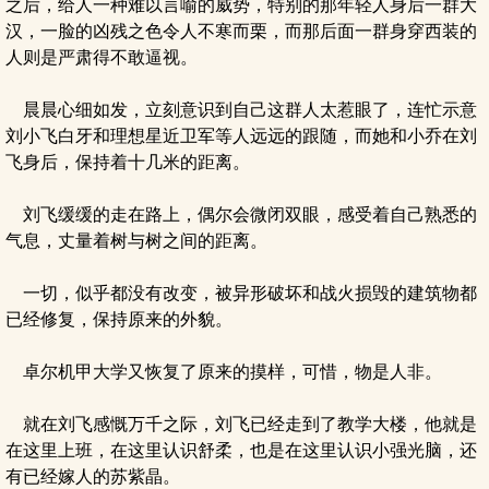
之后，给人一种难以言喻的威势，特别的那年轻人身后一群大
汉，一脸的凶残之色令人不寒而栗，而那后面一群身穿西装的
人则是严肃得不敢逼视。
晨晨心细如发，立刻意识到自己这群人太惹眼了，连忙示意
刘小飞白牙和理想星近卫军等人远远的跟随，而她和小乔在刘
飞身后，保持着十几米的距离。
刘飞缓缓的走在路上，偶尔会微闭双眼，感受着自己熟悉的
气息，丈量着树与树之间的距离。
一切，似乎都没有改变，被异形破坏和战火损毁的建筑物都
已经修复，保持原来的外貌。
卓尔机甲大学又恢复了原来的摸样，可惜，物是人非。
就在刘飞感慨万千之际，刘飞已经走到了教学大楼，他就是
在这里上班，在这里认识舒柔，也是在这里认识小强光脑，还
有已经嫁人的苏紫晶。