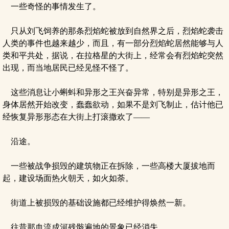
一些奇怪的事情发生了。
只从刘飞饲养的那条烈焰蛇被放到自然界之后，烈焰蛇袭击
人类的事件也越来越少，而且，有一部分烈焰蛇居然能够与人
类和平共处，据说，在拉格星的大街上，经常会有烈焰蛇突然
出现，而当地居民已经见怪不怪了。
这些消息让小蝌蚪和异形之王兴奋异常，特别是异形之王，
身体居然开始改变，蠢蠢欲动，如果不是刘飞制止，估计他已
经恢复异形形态在大街上打滚撒欢了——
沿途。
一些被战争损毁的建筑物正在拆除，一些高楼大厦拔地而
起，建设场面热火朝天，如火如荼。
街道上被损毁的基础设施都已经维护得焕然一新。
往昔那血流成河残骸遍地的景象已经消失。