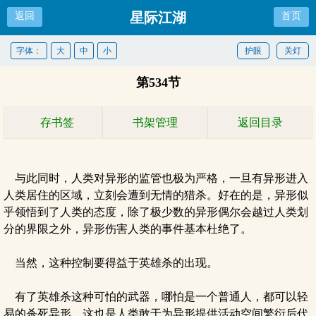
星际江湖
返回
首页
字体：
大
中
小
护眼
关灯
第534节
存书签
书架管理
返回目录
与此同时，人类对异形的监管也极为严格，一旦有异形进入
人类居住的区域，立刻会遭到无情的猎杀。好在的是，异形似
乎领悟到了人类的态度，除了极少数的异形偶尔会越过人类划
分的界限之外，异形伤害人类的事件基本杜绝了。
当然，这种控制要得益于英雄杀的出现。
有了英雄杀这种可怕的武器，哪怕是一个普通人，都可以轻
易的杀死异形，这也是人类敢于为异形提供活动空间繁衍后代