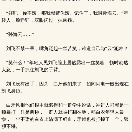
“好吧，你不滚，那我就帮你滚。记住了，我叫孙海云。”年
轻人一脸狰狞，双眼闪过一抹凶残。
“孙海云……”
刘飞不禁一呆，嘴角泛起一丝苦笑，难道自己与“云”犯冲？
“笑什么！”年轻人见刘飞脸上居然露出一丝笑容，顿时勃然
大怒，一手抓住刘飞的手臂。
刘飞没有出手，因为，白牙他们来了，如同闪电一般出现在
刘飞身边。
白牙铁棍他们根本就懒得和一群学生说话，冲进人群就是一
顿暴打，只是两秒，一群人就被打翻在地，那白衣年轻人最
惨，一尘不染的白衣上沾满了鲜血，牙齿也被打掉了一个，狼
狈不堪。