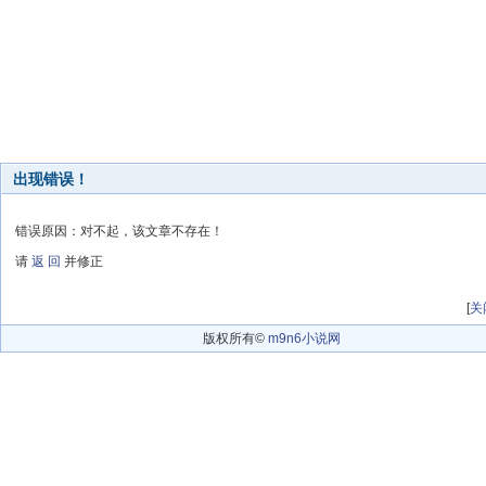
出现错误！
错误原因：对不起，该文章不存在！
请
返 回
并修正
[
关
版权所有©
m9n6小说网