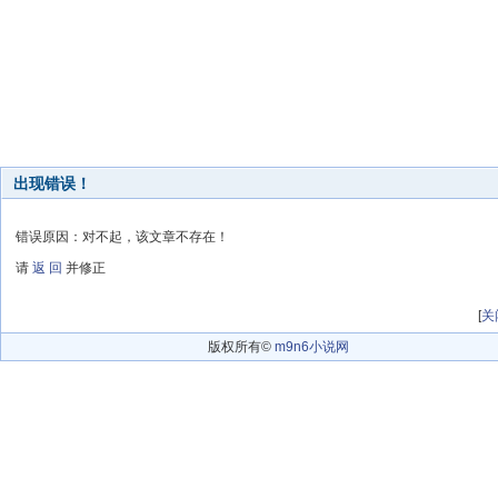
出现错误！
错误原因：对不起，该文章不存在！
请
返 回
并修正
[
关
版权所有©
m9n6小说网