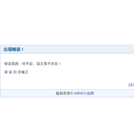
出现错误！
错误原因：对不起，该文章不存在！
请
返 回
并修正
[
关
版权所有©
m9n6小说网