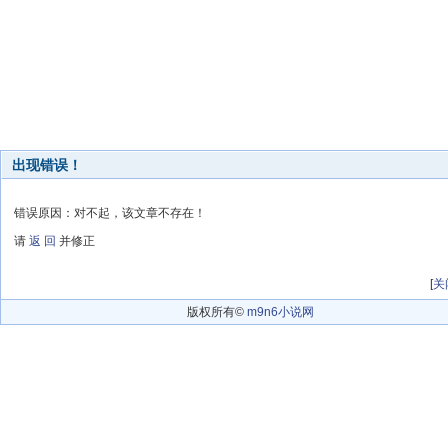
出现错误！
错误原因：对不起，该文章不存在！
请
返 回
并修正
[
关
版权所有©
m9n6小说网